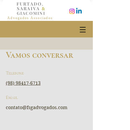
FURTADO
,
SARAIVA
&
GIACOMINI
Advogados Associados
Vamos conversar
Telefone
(98) 98417-6713
Email
contato@fsgadvogados.com